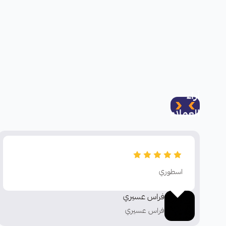
آراء
العملاء
اسطوري
فراس عسيري
فراس عسيري