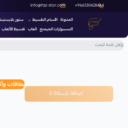
info@faz-stor.com
+966530428464
المدونة
اقسام التقسيط
ستور بلايستيش
فاز كارد
اكسسوارات الجيمنج
العاب
تقسيط الألعاب
بطاقات وأكو
إضافة للسلة
0
$