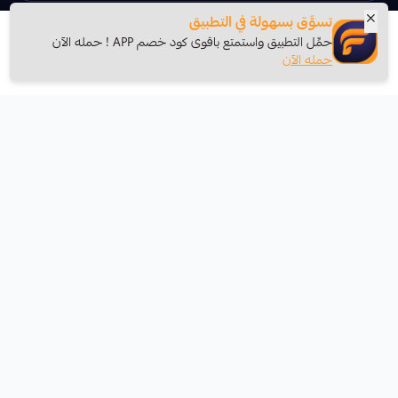
ايبكس ليجند موبايل
تسوَّق بسهولة في التطبيق
حمِّل التطبيق واستمتع باقوى كود خصم APP ! حمله الآن
إضافة للسلة
0
$
حمله الآن
ان داون UNDAWN
تحميل تطبيق الجوال
Arena Brekout
كاندي كراش
اكس بوكس
ببجي نيو ستيت
الحقوق محفوظة | 2026
فاز كارد
قنشن امباكت
موبايل ليجند