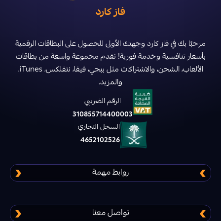
فاز كارد
ديلتا فورس
دعم شعبية ببجي
تقسيط منتجات ببجي
مرحبًا بك في فاز كارد وجهتك الأولى للحصول على البطاقات الرقمية
ليجند اوف رونتيرا
بأسعار تنافسية وخدمة فورية! نقدم مجموعة واسعة من بطاقات
الألعاب، الشحن، والاشتراكات مثل ببجي، فيفا، نتفلكس، iTunes،
فار لايت 84 Farlight
والمزيد.
الرقم الضريبي
اسكاي تشيلدرن أف ذا لايت Sky children of
310855714400003
the light
السجل التجاري
4652102526
بلود سترايك
روابط مهمة
عصر الاساطير
حرب الممالك
تواصل معنا