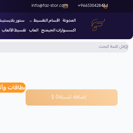
info@faz-stor.com
+966530428464
المدونة
اقسام التقسيط
ستور بلايستيش
فاز كارد
اكسسوارات الجيمنج
العاب
تقسيط الألعاب
بطاقات وأكو
إضافة للسلة
0
$