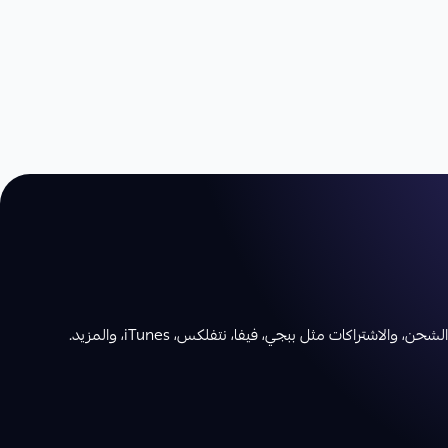
تراكات مثل ببجي، فيفا، نتفلكس، iTunes، والمزيد.