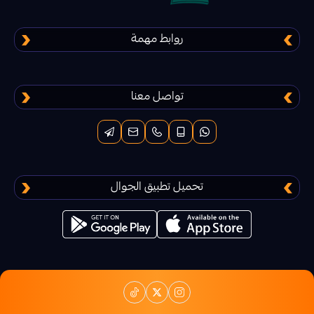
ديلتا فورس
دعم شعبية ببجي
تقسيط منتجات ببجي
روابط مهمة
ليجند اوف رونتيرا
تواصل معنا
فار لايت 84 Farlight
اسكاي تشيلدرن أف ذا لايت Sky children of
the light
تحميل تطبيق الجوال
بلود سترايك
عصر الاساطير
حرب الممالك