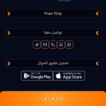
ديلتا فورس
دعم شعبية ببجي
تقسيط منتجات ببجي
روابط مهمة
ليجند اوف رونتيرا
تواصل معنا
فار لايت 84 Farlight
اسكاي تشيلدرن أف ذا لايت Sky children of
the light
تحميل تطبيق الجوال
بلود سترايك
عصر الاساطير
حرب الممالك