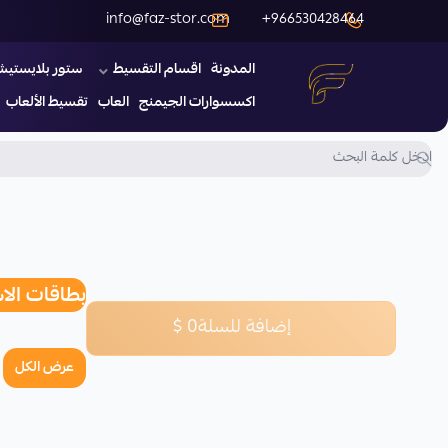
info@faz-stor.com
+966530428464
المدونة
اقسام التقسيط
ستور بلايستيش
فاز كارد
اكسسوارات الجيمنج
العاب
تقسيط الألعاب
بطاقات الاش
إضافة للسلة
0
$
عرض الكل