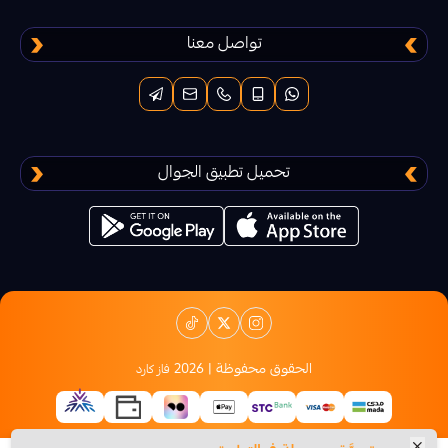
ايبكس ليجند موبايل
تواصل معنا
ان داون UNDAWN
Arena Brekout
تحميل تطبيق الجوال
كاندي كراش
اكس بوكس
ببجي نيو ستيت
قنشن امباكت
الحقوق محفوظة | 2026
فاز كارد
موبايل ليجند