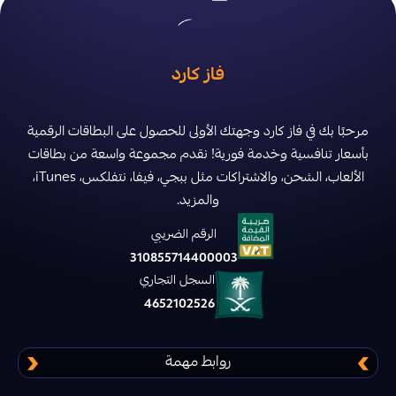
ديلتا فورس
دعم شعبية ببجي
تقسيط منتجات ببجي
فاز كارد
ليجند اوف رونتيرا
مرحبًا بك في فاز كارد وجهتك الأولى للحصول على البطاقات الرقمية
فار لايت 84 Farlight
بأسعار تنافسية وخدمة فورية! نقدم مجموعة واسعة من بطاقات
الألعاب، الشحن، والاشتراكات مثل ببجي، فيفا، نتفلكس، iTunes،
اسكاي تشيلدرن أف ذا لايت Sky children of
والمزيد.
the light
الرقم الضريبي
310855714400003
بلود سترايك
السجل التجاري
4652102526
عصر الاساطير
روابط مهمة
حرب الممالك