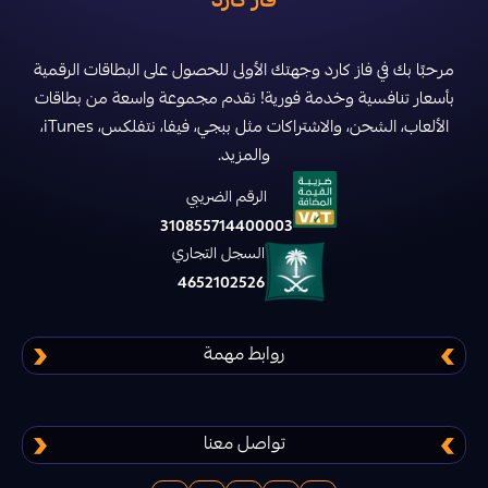
فاز كارد
ديلتا فورس
دعم شعبية ببجي
تقسيط منتجات ببجي
مرحبًا بك في فاز كارد وجهتك الأولى للحصول على البطاقات الرقمية
بأسعار تنافسية وخدمة فورية! نقدم مجموعة واسعة من بطاقات
ليجند اوف رونتيرا
الألعاب، الشحن، والاشتراكات مثل ببجي، فيفا، نتفلكس، iTunes،
والمزيد.
فار لايت 84 Farlight
الرقم الضريبي
310855714400003
اسكاي تشيلدرن أف ذا لايت Sky children of
السجل التجاري
the light
4652102526
بلود سترايك
روابط مهمة
عصر الاساطير
تواصل معنا
حرب الممالك