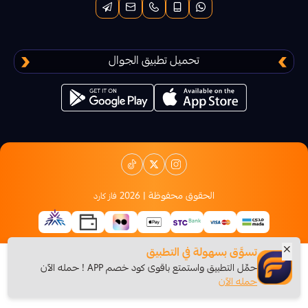
ايبكس ليجند موبايل
ان داون UNDAWN
تحميل تطبيق الجوال
Arena Brekout
كاندي كراش
اكس بوكس
الحقوق محفوظة | 2026
فاز كارد
ببجي نيو ستيت
قنشن امباكت
تسوَّق بسهولة في التطبيق
حمِّل التطبيق واستمتع باقوى كود خصم APP ! حمله الآن
إضافة للسلة
0
$
حمله الآن
موبايل ليجند